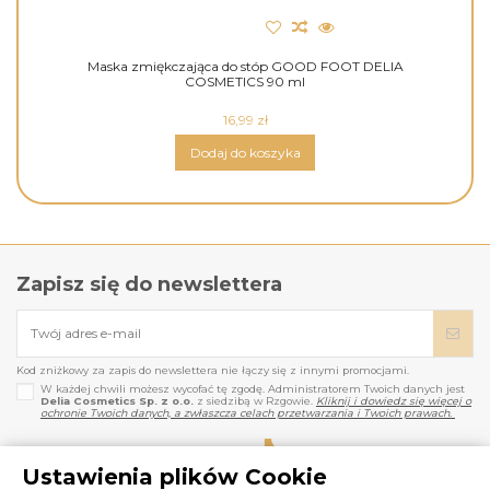
Maska zmiękczająca do stóp GOOD FOOT DELIA
COSMETICS 90 ml
16,99 zł
Dodaj do koszyka
Zapisz się do newslettera
Kod zniżkowy za zapis do newslettera nie łączy się z innymi promocjami.
W każdej chwili możesz wycofać tę zgodę. Administratorem Twoich danych jest
Delia Cosmetics Sp. z o.o.
z siedzibą w Rzgowie.
Kliknij i dowiedz się więcej o
ochronie Twoich danych, a zwłaszcza celach przetwarzania i Twoich prawach.
Ustawienia plików Cookie