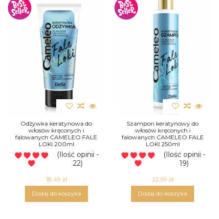
Odżywka keratynowa do
Szampon keratynowy do
włosów kręconych i
włosów kręconych i
falowanych CAMELEO FALE
falowanych CAMELEO FALE
LOKI 200ml
LOKI 250ml
(Ilość opinii -
(Ilość opinii -
22)
19)
18,49 zł
22,99 zł
Dodaj do koszyka
Dodaj do koszyka