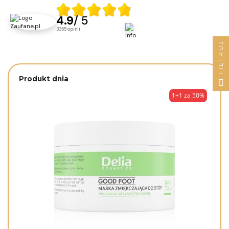
4.9
/ 5
3355
opinii
FILTRUJ
Produkt dnia
1+1 za 50%