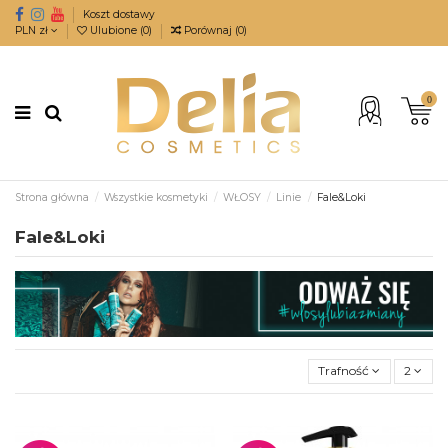
Koszt dostawy
PLN zł
Ulubione (
0
)
Porównaj (
0
)
0
Strona główna
Wszystkie kosmetyki
WŁOSY
Linie
Fale&Loki
Fale&Loki
Trafność
2