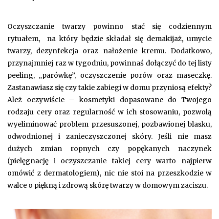
Oczyszczanie twarzy powinno stać się codziennym
rytuałem, na który będzie składał się demakijaż, umycie
twarzy, dezynfekcja oraz nałożenie kremu. Dodatkowo,
przynajmniej raz w tygodniu, powinnaś dołączyć do tej listy
peeling, „parówkę”, oczyszczenie porów oraz maseczkę.
Zastanawiasz się czy takie zabiegi w domu przyniosą efekty?
Ależ oczywiście – kosmetyki dopasowane do Twojego
rodzaju cery oraz regularność w ich stosowaniu, pozwolą
wyeliminować problem przesuszonej, pozbawionej blasku,
odwodnionej i zanieczyszczonej skóry. Jeśli nie masz
dużych zmian ropnych czy popękanych naczynek
(pielęgnację i oczyszczanie takiej cery warto najpierw
omówić z dermatologiem), nic nie stoi na przeszkodzie w
walce o piękną i zdrową skórę twarzy w domowym zaciszu.