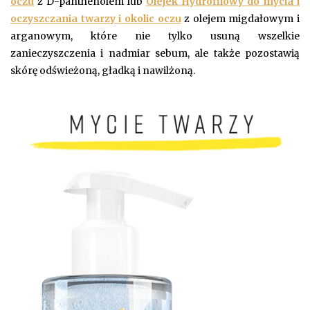
oczu
z D-panthenolem lub
Olej
ek
Hydrofilow
y
do mycia i
oczyszczania twarzy i okolic oczu
z olejem migdałowym i
arganowym, które nie tylko usuną wszelkie
zanieczyszczenia i nadmiar sebum, ale także pozostawią
skórę odświeżoną, gładką i nawilżoną.