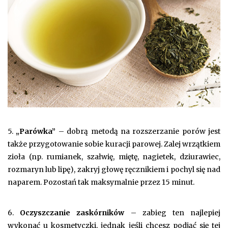
5.
„Parówka”
– dobrą metodą na rozszerzanie porów jest
także przygotowanie sobie kuracji parowej. Zalej wrzątkiem
zioła (np. rumianek, szałwię, miętę, nagietek, dziurawiec,
rozmaryn lub lipę), zakryj głowę ręcznikiem i pochyl się nad
naparem. Pozostań tak maksymalnie przez 15 minut.
6.
Oczyszczanie zaskórników
– zabieg ten najlepiej
wykonać u kosmetyczki, jednak jeśli chcesz podjąć się tej