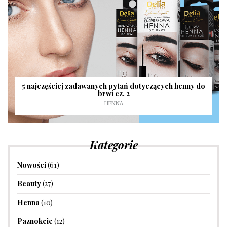
5 najczęściej zadawanych pytań dotyczących henny do
brwi cz. 2
HENNA
Kategorie
Nowości
(61)
Beauty
(27)
Henna
(10)
Paznokcie
(12)