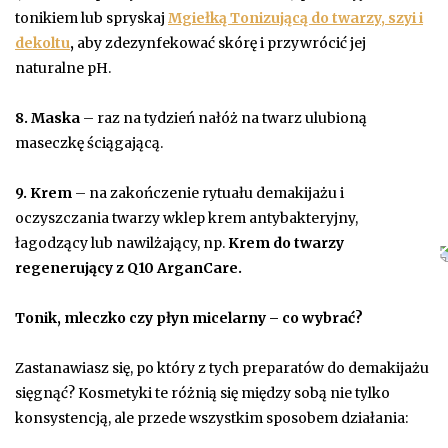
tonikiem lub spryskaj
Mgiełką Tonizującą do twarzy, szyi i
dekoltu
,
aby zdezynfekować skórę i przywrócić jej
naturalne pH.
8. Maska
– raz na tydzień nałóż na twarz ulubioną
maseczkę ściągającą.
9. Krem
– na zakończenie rytuału demakijażu i
oczyszczania twarzy wklep krem antybakteryjny,
łagodzący lub nawilżający, np.
Krem do twarzy
regenerujący z Q10 ArganCare.
Tonik, mleczko czy płyn micelarny – co wybrać?
Zastanawiasz się, po który z tych preparatów do demakijażu
sięgnąć? Kosmetyki te różnią się między sobą nie tylko
konsystencją, ale przede wszystkim sposobem działania: