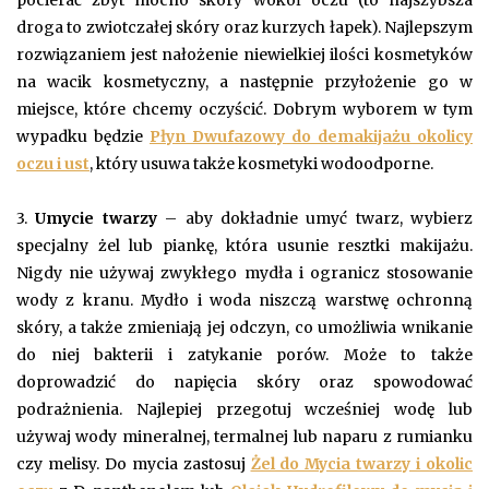
droga to zwiotczałej skóry oraz kurzych łapek). Najlepszym
rozwiązaniem jest nałożenie niewielkiej ilości kosmetyków
na wacik kosmetyczny, a następnie przyłożenie go w
miejsce, które chcemy oczyścić. Dobrym wyborem w tym
wypadku będzie
Płyn Dwufazowy do demakijażu okolicy
oczu i ust
, który usuwa także kosmetyki wodoodporne.
3.
Umycie twarzy
– aby dokładnie umyć twarz, wybierz
specjalny żel lub piankę, która usunie resztki makijażu.
Nigdy nie używaj zwykłego mydła i ogranicz stosowanie
wody z kranu. Mydło i woda niszczą warstwę ochronną
skóry, a także zmieniają jej odczyn, co umożliwia wnikanie
do niej bakterii i zatykanie porów. Może to także
doprowadzić do napięcia skóry oraz spowodować
podrażnienia. Najlepiej przegotuj wcześniej wodę lub
używaj wody mineralnej, termalnej lub naparu z rumianku
czy melisy. Do mycia zastosuj
Żel do Mycia twarzy i okolic