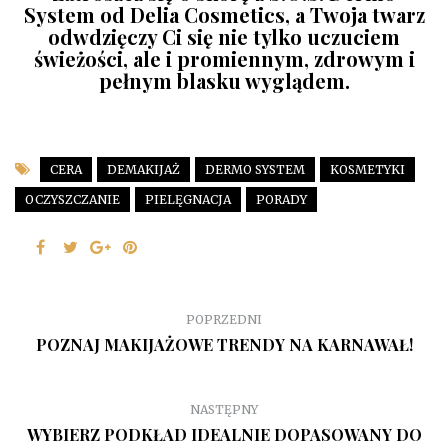
System od Delia Cosmetics, a Twoja twarz
odwdzięczy Ci się nie tylko uczuciem
świeżości, ale i promiennym, zdrowym i
pełnym blasku wyglądem.
CERA
DEMAKIJAŻ
DERMO SYSTEM
KOSMETYKI
OCZYSZCZANIE
PIELĘGNACJA
PORADY
POPRZEDNI
POZNAJ MAKIJAŻOWE TRENDY NA KARNAWAŁ!
NASTĘPNY
WYBIERZ PODKŁAD IDEALNIE DOPASOWANY DO