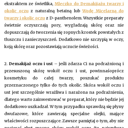
ekstraktem ze świetlika,
Mleczko do Demakijażu twarzy i
okolic oczu
z naturalną betainą lub
Wodę Micelarną do
twarzy i okolic oczu
z D-panthenolem. Wszystkie preparaty
świetnie oczyszczają pory, wygładzają skórę oraz nie
dopuszczają do tworzenia się ropnych krostek powstałych z
tłuszczu i zanieczyszczeń. Dodatkowo nie szczypią w oczy,
koją skórę oraz pozostawiają uczucie świeżości.
2.
Demakijaż oczu i ust
– jeśli zdarza Ci na podrażnioną i
przesuszoną skórę wokół oczu i ust, powinnaśoprócz
kosmetyku do całej twarzy, poszukać produktu
przeznaczonego tylko do tych okolic. Skóra wokół oczu i
ust jest szczególnie wrażliwa i narażona na podrażnienia,
dlatego warto zainwestować w preparat, który nie będzie jej
dodatkowo uszkadzał. W tym przypadku sprawdzą się płyny
dwufazowe, które zawierają specjalne olejki, mające
właściwości rozpuszczające. Zawsze pamiętaj o tym, aby nie
pocierać zbyt mocno skóry wokół oczu (to najszybsza