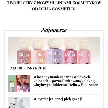
TWOJEJ CERY Z NOWYMI LINIAMI KOSMETYKÓW
OD DELIA COSMETICS!
Najnowsze
LAKIERY SUNNY SPF 15
Wiosenny manicure w pastelowych
kolorach – poznaj limitowaną kolekcję
winylowych lakierów Delia w Biedronce
W rytmie jesiennej pielęgnacji