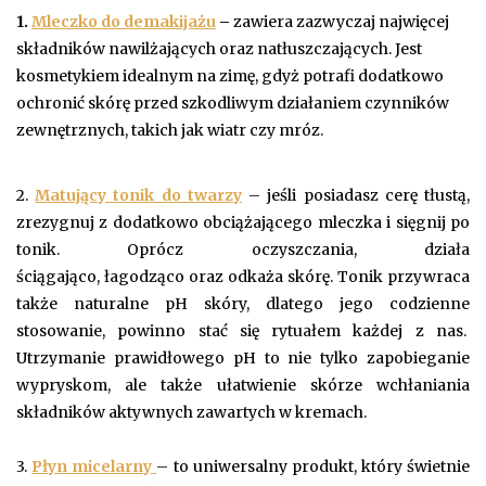
1.
Mleczko do demakijażu
–
zawiera zazwyczaj najwięcej
składników nawilżających oraz natłuszczających. Jest
kosmetykiem idealnym na zimę, gdyż potrafi dodatkowo
ochronić skórę przed szkodliwym działaniem czynników
zewnętrznych, takich jak wiatr czy mróz.
2.
Matujący tonik do twarzy
– jeśli posiadasz cerę tłustą,
zrezygnuj z dodatkowo obciążającego mleczka i sięgnij po
tonik. Oprócz oczyszczania, działa
ściągająco, łagodząco oraz odkaża skórę. Tonik przywraca
także naturalne pH skóry, dlatego jego codzienne
stosowanie, powinno stać się rytuałem każdej z nas.
Utrzymanie prawidłowego pH to nie tylko zapobieganie
wypryskom, ale także ułatwienie skórze wchłaniania
składników aktywnych zawartych w kremach.
3.
Płyn micelarny
– to uniwersalny produkt, który świetnie